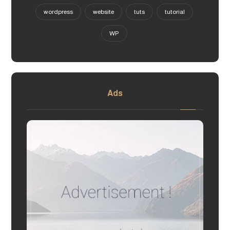
wordpress
website
tuts
tutorial
WP
Ads