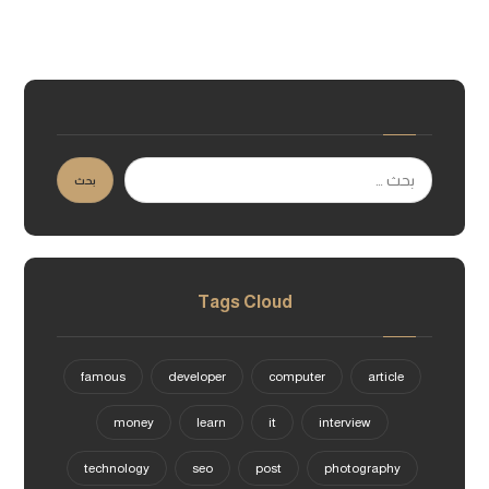
بحث
Tags Cloud
famous
developer
computer
article
money
learn
it
interview
technology
seo
post
photography