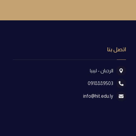
اتصل بنا
الرجبان - ليبيا
0918889503
info@hit.edu.ly