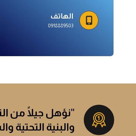
الهاتف
0918889503
"نؤهل جيلًا من ال
والبنية التحتية وا