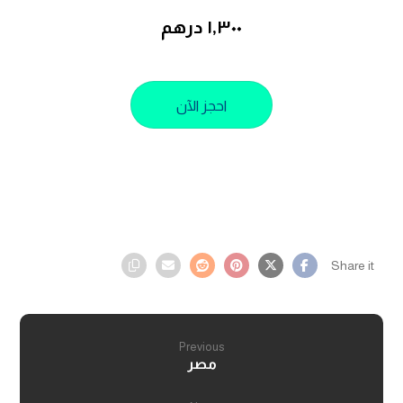
١,٣٠٠ درهم
احجز الآن
Previous
مصر