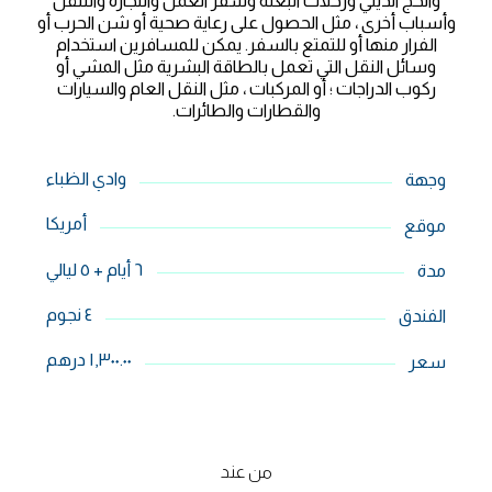
والحج الديني ورحلات البعثة وسفر العمل والتجارة والتنقل
وأسباب أخرى ، مثل الحصول على رعاية صحية أو شن الحرب أو
الفرار منها أو للتمتع بالسفر. يمكن للمسافرين استخدام
وسائل النقل التي تعمل بالطاقة البشرية مثل المشي أو
ركوب الدراجات ؛ أو المركبات ، مثل النقل العام والسيارات
والقطارات والطائرات.
وادي الظباء
وجهة
أمريكا
موقع
٦ أيام + ٥ ليالي
مدة
٤ نجوم
الفندق
١,٣٠٠.٠٠ درهم
سعر
من عند