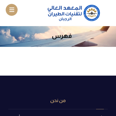
فهرس
من نحن