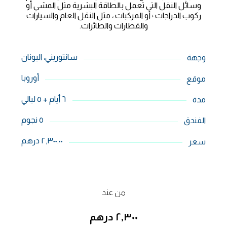
وسائل النقل التي تعمل بالطاقة البشرية مثل المشي أو
ركوب الدراجات ؛ أو المركبات ، مثل النقل العام والسيارات
والقطارات والطائرات.
سانتوريني، اليونان
وجهة
أوروبا
موقع
٦ أيام + ٥ ليالي
مدة
٥ نجوم
الفندق
٢,٣٠٠.٠٠ درهم
سعر
من عند
٢,٣٠٠ درهم